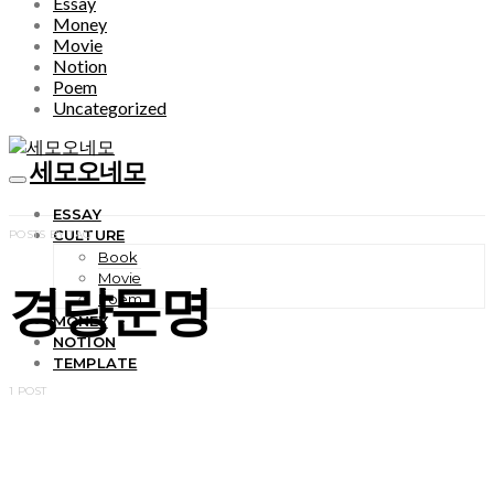
Essay
Money
Movie
Notion
Poem
Uncategorized
세모오네모
ESSAY
CULTURE
POSTS BY TAG
Book
Movie
경량문명
Poem
MONEY
NOTION
TEMPLATE
1 POST