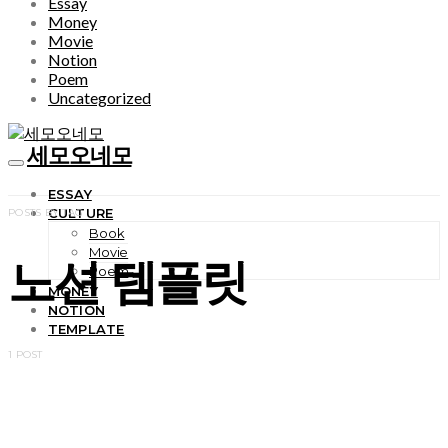
Essay
Money
Movie
Notion
Poem
Uncategorized
세모오네모
ESSAY
CULTURE
POSTS BY TAG
Book
Movie
노션 템플릿
Poem
MONEY
NOTION
TEMPLATE
1 POST