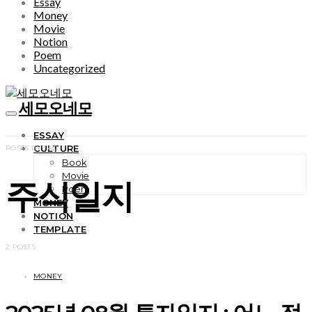
Essay
Money
Movie
Notion
Poem
Uncategorized
세모오네모
ESSAY
CULTURE
POSTS BY TAG
Book
Movie
주식일지
Poem
MONEY
NOTION
TEMPLATE
2 POSTS
MONEY