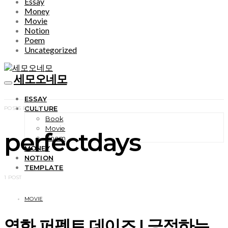
Essay
Money
Movie
Notion
Poem
Uncategorized
세모오네모
ESSAY
CULTURE
POSTS BY TAG
Book
Movie
perfectdays
Poem
MONEY
NOTION
TEMPLATE
1 POST
MOVIE
영화 퍼펙트 데이즈 | 긍정하는