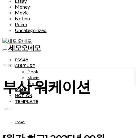
Essay
Money
Movie
Notion
Poem
Uncategorized
세모오네모
ESSAY
CULTURE
POSTS BY TAG
Book
Movie
부산 워케이션
Poem
MONEY
NOTION
TEMPLATE
1 POST
ESSAY