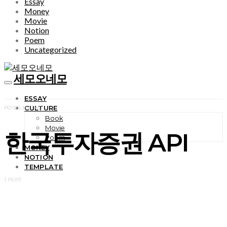
Essay
Money
Movie
Notion
Poem
Uncategorized
세모오네모
ESSAY
CULTURE
POSTS BY TAG
Book
Movie
한국투자증권 API
Poem
MONEY
NOTION
TEMPLATE
1 POST